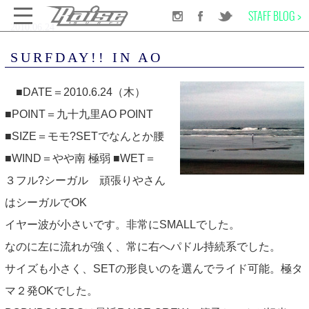
STAFF BLOG >
2010.06.24
千葉のサーフショップRAISE SURF
SURFDAY!! IN AO
SURFDAY!! IN AO
SURF BOARD
■DATE＝2010.6.24（木）
■POINT＝九十九里AO POINT
WET SUITS
■SIZE＝モモ?SETでなんとか腰
■WIND＝やや南 極弱 ■WET＝
SURF GEAR
３フル?シーガル 頑張りやさん
はシーガルでOK
APPAREL
イヤー波が小さいです。非常にSMALLでした。
なのに左に流れが強く、常に右へパドル持続系でした。
SCHOOL
サイズも小さく、SETの形良いのを選んでライド可能。極タ
マ２発OKでした。
INFORMATION