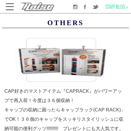
STAFF BLOG >
千葉のサーフショップRAISE SURF
APPAREL
OTHERS
OTHERS
SURF BOARD
WET SUITS
SURF GEAR
APPAREL
CAP好きのマストアイテム『CAPRACK』がパワーアッ
プで再入荷！今度は３６個収納！
SURREAL
キャップの収納に困ったらキャップラック(CAP RACK)」
でOK！３６個のキャップをスッキリスタイリッシュに収
OBEY
納可能の便利グッツ!!!!!!!!!! プレゼントにも大人気です。