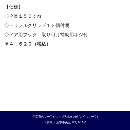
ROIAL
【仕様】
◇全長１５０ｃｍ
BANKS
◇トリプルクリップ１２個付属
TCSS
◇ドア用フック、取り付け補助用ネジ付
￥４，６２０（税込）
RAISE ORIGINAL
MAX
MEDICINE OPTICS
VANS
MAGAZINE AND DVD
OTHERS
千葉市のサーフショップRaise surf (レイズサーフ)
千葉県
千葉市中央区
南町2-11-6