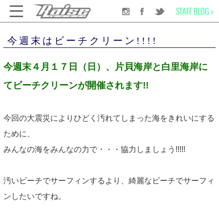
STAFF BLOG >
2011.04.14
千葉のサーフショップRAISE SURF
INFORMATION
NEWS
今週末はビーチクリーン!!!!
今週末はビーチクリーン!!!!
SURF BOARD
今週末４月１７日（日）、片貝海岸と白里海岸に
てビーチクリーンが開催されます!!
WET SUITS
今回の大震災によりひどく汚れてしまった海をきれいにする
SURF GEAR
ために、
みんなの海をみんなの力で・・・協力しましょう!!!!!
APPAREL
汚いビーチでサーフィンするより、綺麗なビーチでサーフィ
SCHOOL
ンしたいですね。