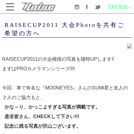
STAFF BLOG >
2011.10.24
千葉のサーフショップRAISE SURF
INFORMATION
NEWS
RAISECUP2011 大会Photoを共有ご希望の方へ
RAISECUP2011 大会Photoを共有ご
希望の方へ
SURF BOARD
RAISECUP2011の大会模様の写真を随時UPします!!
WET SUITS
まずはPROカメラマンシリーズ!!!!
SURF GEAR
今回、車で有名な『
MOONEYES
』さんのSUMI君と友人の
APPAREL
２人のご協力もと、
かな～り、かっこよすぎる写真が満載です。
SCHOOL
是非皆さん、CHECKして下さい!!!
記念に残る写真が沢山ございます。