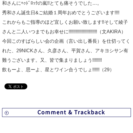
和さんにﾍｯﾄﾞﾛｯｸの嵐!!とても痛そうでした…。
秀和さん誕生日&ご結婚１周年おめでとうございます!!!!
これからもご指導のほど宜しくお願い致します!!そして綾子
さんと二人いつまでもお幸せに!!!!!!!!!!!!!!!!!!!!!!!!（文AKIRA）
今回このすばらしい会の企画（言い出し番長）を仕切ってく
れた、29NICKさん、久彦さん、平賀さん、アキヨシサン有
難うございます。又、皆で集まりましょう!!!!!!!!
飲もーよ、思ーよ、星とワイン合うでしょ!!!!!!（29）
Comment & Trackback