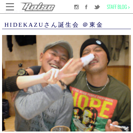
STAFF BLOG >
2008.11.18
千葉のサーフショップRAISE SURF
INFORMATION
NEWS
HIDEKAZUさん誕生会 ＠東金
HIDEKAZUさん誕生会 ＠東金
SURF BOARD
WET SUITS
SURF GEAR
APPAREL
SCHOOL