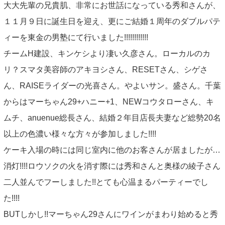
INFORMATION
大大先輩の兄貴肌、非常にお世話になっている秀和さんが、
１１月９日に誕生日を迎え、更にご結婚１周年のダブルパテ
NEWS
ィーを東金の男塾にて行いました!!!!!!!!!!!!
ABOUT US
チームH建設、キンケシより凄い久彦さん。ローカルのカ
リ？スマタ美容師のアキヨシさん、RESETさん、シゲさ
CONTACT
ん、RAISEライダーの光喜さん。やよいサン。盛さん。千葉
からはマーちゃん29+ハニー+1、NEWコウタローさん、キ
ムチ、anuenue総長さん、結婚２年目店長夫妻など総勢20名
以上の色濃い様々な方々が参加しました!!!!
ケーキ入場の時には同じ室内に他のお客さんが居ましたが…
消灯!!!!ロウソクの火を消す際には秀和さんと奥様の綾子さん
二人並んでフーしました!!とても心温まるパーティーでし
た!!!!
BUTしかし!!マーちゃん29さんにワインがまわり始めると秀