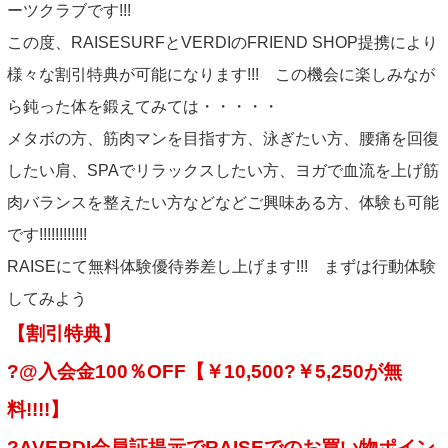
INFORMATION
ーツクラブです!!!
この度、RAISESURFとVERDIのFRIEND SHOP提携により
NEWS
様々な割引特典が可能になります!!! この機会に楽しみなが
ら鈍った体を鍛えてみては・・・・・
ABOUT US
メタボの方、筋肉マンを目指す方、泳ぎたい方、腰痛を回復
CONTACT
したい肩、SPAでリラックスしたい方、ヨガで血流を上げ筋
肉バランスを整えたい方などなどご興味ある方、体験も可能
です!!!!!!!!!!!!
RAISEにて無料体験優待券差し上げます!!! まずは行動体験
してみよう
【割引特典】
?@入会金100％OFF【￥10,500?￥5,250が無
料!!!!】
?AVERDI会員証提示でRAISEでのお買い物ポイン