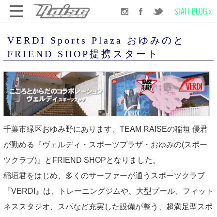
STAFF BLOG >
2008.12.01
千葉のサーフショップRAISE SURF
INFORMATION
NEWS
VERDI Sports Plaza おゆみのとFRIEND SHOP提携スタート
VERDI Sports Plaza おゆみのと
FRIEND SHOP提携スタート
SURF BOARD
WET SUITS
SURF GEAR
千葉市緑区おゆみ野にあります、TEAM RAISEの稲垣 優君
が勤める『ヴェルディ・スポーツプラザ・おゆみの(スポー
APPAREL
ツクラブ)』とFRIEND SHOPとなりました。
稲垣君をはじめ、多くのサーファーが通うスポーツクラブ
SCHOOL
『VERDI』は、トレーニングジムや、大型プール、フィット
ネススタジオ、スパなど充実した設備が整う、超満足型スポ