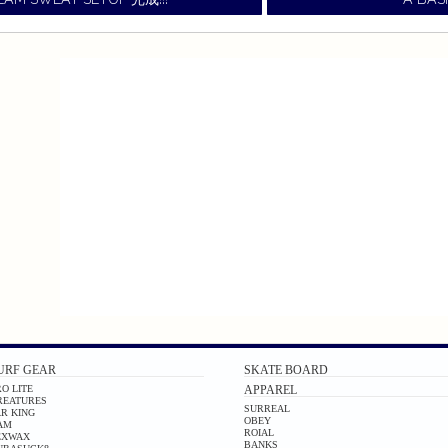
URF GEAR
SKATE BOARD
O LITE
APPAREL
REATURES
SURREAL
AR KING
OBEY
AM
ROIAL
EXWAX
BANKS