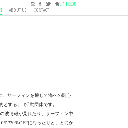
ON
ABOUT US
CONTACT
ICINE OPTICS
RIGINAL BOARD
PEOPLE
WARRIORS
FUTURE FIN
VANS
FCS
HURLEY
MAGAZINE AND DVD
SHAPERS FINS
DECANT
OTHE
共に、サーフィンを通じて海への関心
とする。 ｣活動団体です。
帯の波情報が見れたり、サーフィン中
％?20％OFFになったりと、とにか