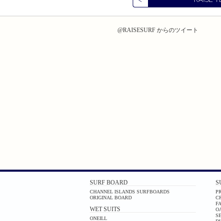
@RAISESURF からのツイート
SURF BOARD
S
CHANNEL ISLANDS SURFBOARDS
PR
ORIGINAL BOARD
C
F
WET SUITS
O
S
ONEILL