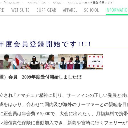
RAISE SURF
INFORMATION
NEWS
NSA２００９年度会員登録開始です!!!!
RD
WET SUITS
SURF GEAR
APPAREL
SCHOOL
INFORMATI
NDS SURFBOARDS
NS
Y
R KING
BANKS
OAM
TCSS
ROCK HOPPER
SEXWAX
RAISE ORIGINAL
NEWS
DURASUCK8
VERTEX
MAX
ONEILL
MED
O
年度会員登録開始です!!!!
）会員 2009年度受付開始しました!!!!
設立され ｢アマチュア精神に則り、サーフィンの正しい発展と
成をはかり、合わせて国内及び海外のサーファーとの親睦を目的
に正会員は年会費￥5,000で、大会に出れたり、月額無料で携
賠償責任保険に自動加入でき、新島や宮崎に行くフェリーが10