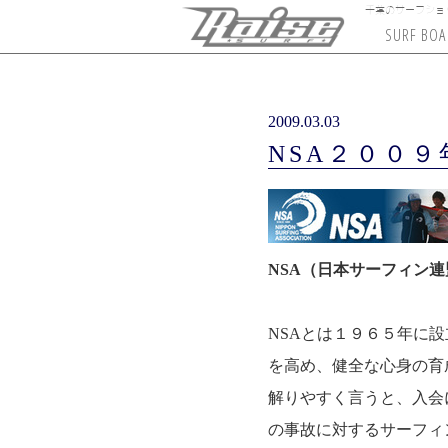
千葉のサーフショップ
SURF BOA
PRO LITE
SURREAL
ONEILL
OBEY
CREATURES
CHANNEL ISLA
4DIMENSIO
ROIAL
HISTOR
FA
2009.03.03
NSA２００９
NSA（日本サーフィン連盟
NSAとは１９６５年に
を高め、健全な心身の育
解りやすく言うと、入会
の事故に対するサーフィン