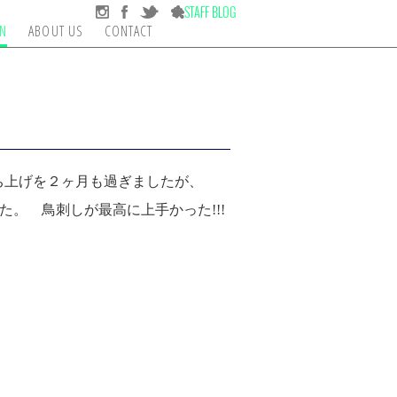
ON
ABOUT US
CONTACT
ICINE OPTICS
RIGINAL BOARD
PEOPLE
WARRIORS
FUTURE FIN
VANS
FCS
HURLEY
MAGAZINE AND DVD
SHAPERS FINS
DECANT
OTHE
打ち上げを２ヶ月も過ぎましたが、
た。 鳥刺しが最高に上手かった!!!