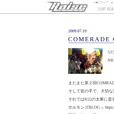
千葉のサーフショップ
SURF BOA
PRO LITE
SURREAL
ONEILL
OBEY
CREATURES
CHANNEL ISLA
4DIMENSIO
ROIAL
HISTOR
FA
2009.07.19
COMERADE
5
N
またまた第２回COMRA
そして皆の手で、大切な海を守って
それでは8/22の太東に
ホルモンズBLOG→
https