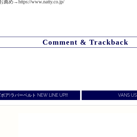
お薦め→
https://www.natty.co.jp/
Comment & Trackback
ボア)ラバーベルト NEW LINE UP!!!
VANS US