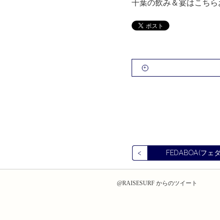
千葉の飲み＆宴はこちら
FEDABOA(フェダ
@RAISESURF からのツイート