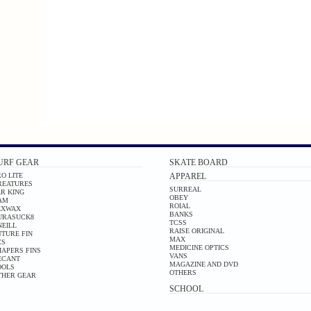
URF GEAR
SKATE BOARD
O LITE
APPAREL
REATURES
SURREAL
AR KING
OBEY
AM
ROIAL
EXWAX
BANKS
URASUCK8
TCSS
NEILL
RAISE ORIGINAL
UTURE FIN
MAX
CS
MEDICINE OPTICS
HAPERS FINS
VANS
ECANT
MAGAZINE AND DVD
OOLS
OTHERS
THER GEAR
SCHOOL