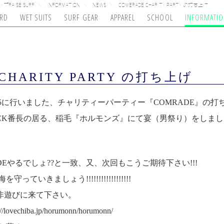
RAISE SURF
INFORMATION
NEWS
COMERADE CHARITY PARTY の打ち上げ
RD
WET SUITS
SURF GEAR
APPAREL
SCHOOL
INFORMATI
NDS SURFBOARDS
NS
Y
R KING
BANKS
OAM
TCSS
ROCK HOPPER
SEXWAX
RAISE ORIGINAL
NEWS
DURASUCK8
VERTEX
MAX
ONEILL
MED
O
 CHARITY PARTY の打ち上げ
/15に行いました、チャリティーパーティー『COMRADE』の
ICK番長の居る、稲毛『ホルモンズ』にて宴（男祭り）をしまし
DEやるでしょ??と一致、又、次回もこうご期待下さい!!!
いきましょう!!!!!!!!!!!!!!!!!!
是非遊びに来て下さい。
://lovechiba.jp/horumonn/horumonn/