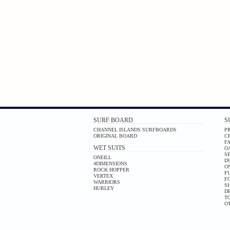
SURF BOARD
S
CHANNEL ISLANDS SURFBOARDS
PR
ORIGINAL BOARD
C
F
WET SUITS
O
S
ONEILL
D
4DIMENSIONS
O
ROCK HOPPER
F
VERTEX
F
WARRIORS
S
HURLEY
D
T
O