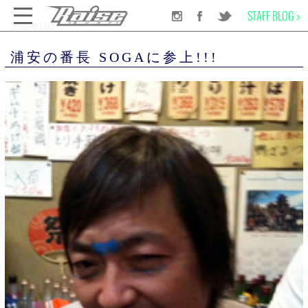
STAFF BLOG >
2010.03.01
千葉のサーフショップRAISE SURF
INFORMATION
NEWS
浦安の番長 SOGAに参上!!!
浦安の番長 SOGAに参上!!!
SURF BOARD
WET SUITS
SURF GEAR
APPAREL
SCHOOL