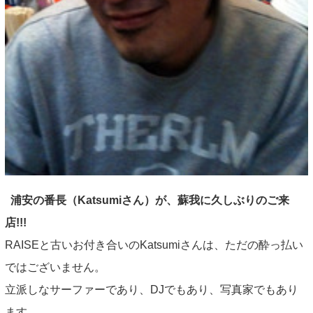
INFORMATION
NEWS
ABOUT US
CONTACT
浦安の番長（Katsumiさん）が、蘇我に久しぶりのご来
店!!!
RAISEと古いお付き合いのKatsumiさんは、ただの酔っ払い
ではございません。
立派しなサーファーであり、DJでもあり、写真家でもあり
ます。