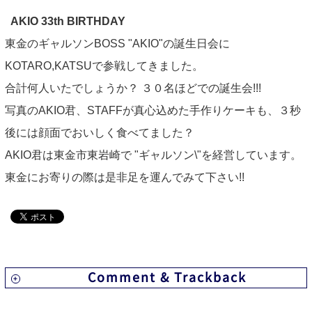
INFORMATION
AKIO 33th BIRTHDAY
NEWS
東金のギャルソンBOSS "AKIO"の誕生日会に
KOTARO,KATSUで参戦してきました。
ABOUT US
合計何人いたでしょうか？ ３０名ほどでの誕生会!!!
写真のAKIO君、STAFFが真心込めた手作りケーキも、３秒
CONTACT
後には顔面でおいしく食べてました？
AKIO君は東金市東岩崎で "ギャルソン\"を経営しています。
東金にお寄りの際は是非足を運んでみて下さい!!
Comment & Trackback