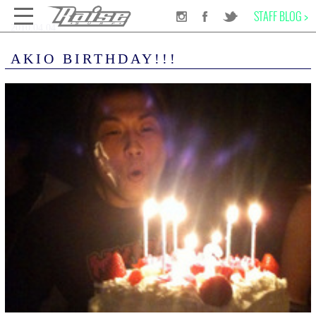
STAFF BLOG >
2010.04.04
千葉のサーフショップRAISE SURF
INFORMATION
NEWS
AKIO BIRTHDAY!!!
AKIO BIRTHDAY!!!
SURF BOARD
WET SUITS
SURF GEAR
APPAREL
SCHOOL