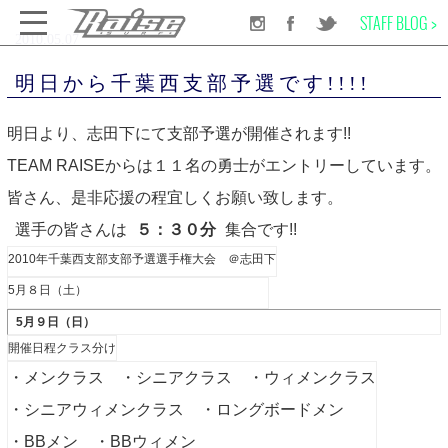
STAFF BLOG >
2010.05.07
千葉のサーフショップRAISE SURF
INFORMATION
NEWS
明日から千葉西支部予選です!!!!
明日から千葉西支部予選です!!!!
明日より、志田下にて支部予選が開催されます!!
SURF BOARD
TEAM RAISEからは１１名の勇士がエントリーしています。
皆さん、是非応援の程宜しくお願い致します。
WET SUITS
選手の皆さんは
５：３０分
集合です!!
2010年千葉西支部支部予選選手権大会 ＠志田下
SURF GEAR
5月８日（土）
5月９日（日）
APPAREL
開催日程クラス分け
・メンクラス ・シニアクラス ・ウィメンクラス
SCHOOL
・シニアウィメンクラス ・ロングボードメン
・BBメン ・BBウィメン