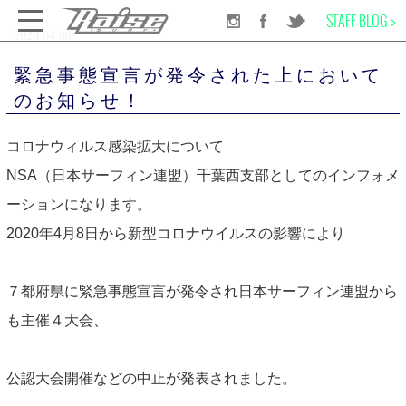
STAFF BLOG >
2020.04.08
千葉のサーフショップRAISE SURF
RECOMMEND
緊急事態宣言が発令された上においてのお知らせ！
緊急事態宣言が発令された上において
のお知らせ！
SURF BOARD
コロナウィルス感染拡大について
NSA（日本サーフィン連盟）千葉西支部としてのインフォメ
WET SUITS
ーションになります。
2020年4月8日から新型コロナウイルスの影響により
SURF GEAR
７都府県に緊急事態宣言が発令され日本サーフィン連盟から
APPAREL
も主催４大会、
SCHOOL
公認大会開催などの中止が発表されました。