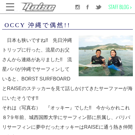
STAFF BLOG >
2010.05.02
千葉のサーフショップRAISE SURF
INFORMATION
NEWS
OCCY 沖縄で偶然!!
OCCY 沖縄で偶然!!
日本も狭いですね!! 先日沖縄
SURF BOARD
トリップに行った、流星のお父
さんから連絡がありました!! 流
WET SUITS
星パパが沖縄でサーフィンして
いると、BORST SURFBOARD
SURF GEAR
とRAISEのステッカーを見て話しかけてきたサーファーが海
APPAREL
にいたそうです!!
それは
（写真右）
『オッキー』でした!! 今からかれこれ
SCHOOL
８?９年前、城西国際大学にサーフィン部に所属し、バリバ
リサーフィンに夢中だったオッキーはRAISEに通う熱き仲間