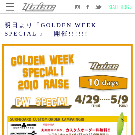
STAFF BLOG >
2010.04.28
千葉のサーフショップRAISE SURF
INFORMATION
NEWS
明日より『GOLDEN WEEK SPECIAL 』 開催!!!!!!
明日より『GOLDEN WEEK
SPECIAL 』 開催!!!!!!
SURF BOARD
WET SUITS
SURF GEAR
APPAREL
SCHOOL